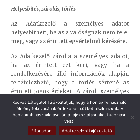
Helyesbítés, zárolás, törlés
Az Adatkezelő a személyes adatot
helyesbítheti, ha az a valóságnak nem felel
meg, vagy az érintett egyértelmű kérésére.
Az Adatkezelő zárolja a személyes adatot,
ha az érintett ezt kéri, vagy ha a
rendelkezésére álló információk alapján
feltételezhető, hogy a törlés sértené az
érintett jogos érdekeit. A zárolt személyes
adat kizárólag addig kezelhető, ameddig
Kedves Látogató! Tájékoztatjuk, hogy a honlap felhasználói
fennáll az az adatkezelési cél, amely a
élmény fokozásának érdekében sütiket alkalmazunk. A
honlapunk használatával ön a tájékoztatásunkat tudomásul
személyes adat törlését kizárta.
veszi.
Elfogadom
Adatkezelési tájékoztató
Az Adatkezelő a személyes adatot törli, ha: