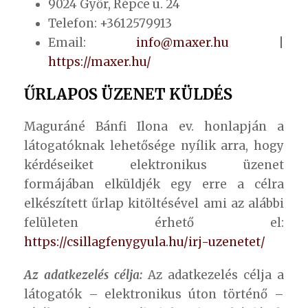
9024 Győr, Répce u. 24
Telefon: +3612579913
Email:
info@maxer.hu
|
https://maxer.hu/
ŰRLAPOS ÜZENET KÜLDÉS
Maguráné Bánfi Ilona ev. honlapján a
látogatóknak lehetősége nyílik arra, hogy
kérdéseiket elektronikus üzenet
formájában elküldjék egy erre a célra
elkészített űrlap kitöltésével ami az alábbi
felületen érhető el:
https://csillagfenygyula.hu/irj-uzenetet/
Az adatkezelés célja:
Az adatkezelés célja a
látogatók – elektronikus úton történő –