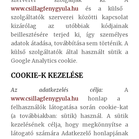
szerverei szolgálják ki. A
www.csillagfenygyula.hu
és a külső
szolgáltatók szerverei közötti kapcsolat
kizárólag az utóbbiak kódjainak
beillesztésére terjed ki, így személyes
adatok átadása, továbbítása sem történik. A
külső szolgáltatók által használt sütik a
Google Analytics cookie.
COOKIE-K KEZELÉSE
Az adatkezelés célja:
A
www.csillagfenygyula.hu
honlap a
felhasználók látogatása során cookie-kat
(a továbbiakban: sütik) használ. A sütik
kezelésének célja, hogy megkönnyítse a
látogató számára Adatkezelő honlapjának