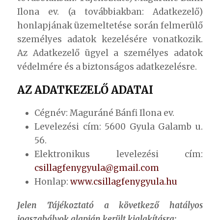
Ilona ev. (a továbbiakban: Adatkezelő)
honlapjának üzemeltetése során felmerülő
személyes adatok kezelésére vonatkozik.
Az Adatkezelő ügyel a személyes adatok
védelmére és a biztonságos adatkezelésre.
AZ ADATKEZELŐ ADATAI
Cégnév: Maguráné Bánfi Ilona ev.
Levelezési cím: 5600 Gyula Galamb u.
56.
Elektronikus levelezési cím:
csillagfenygyula@gmail.com
Honlap:
www.csillagfenygyula.hu
Jelen Tájékoztató a következő hatályos
jogszabályok alapján került kialakításra: