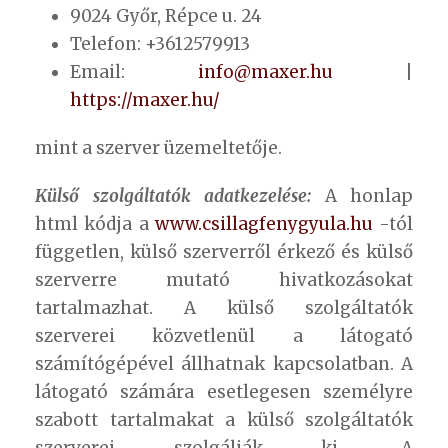
9024 Győr, Répce u. 24
Telefon: +3612579913
Email:
info@maxer.hu
|
https://maxer.hu/
mint a szerver üzemeltetője.
Külső szolgáltatók adatkezelése:
A honlap
html kódja a
www.csillagfenygyula.hu
-tól
független, külső szerverről érkező és külső
szerverre mutató hivatkozásokat
tartalmazhat. A külső szolgáltatók
szerverei közvetlenül a látogató
számítógépével állhatnak kapcsolatban. A
látogató számára esetlegesen személyre
szabott tartalmakat a külső szolgáltatók