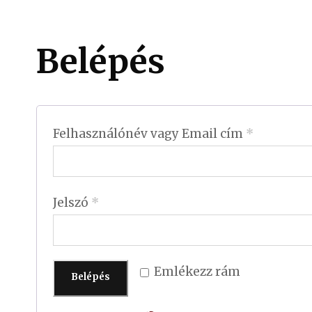
Belépés
K
Felhasználónév vagy Email cím
*
ö
t
K
Jelszó
*
e
ö
l
t
e
Emlékezz rám
e
z
Belépés
l
ő