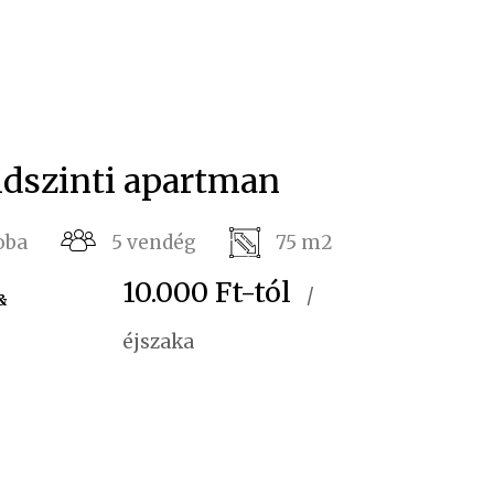
ldszinti apartman
oba
5 vendég
75 m2
10.000 Ft
-tól
/
&
éjszaka