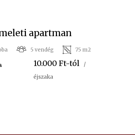
meleti apartman
oba
5 vendég
75 m2
10.000 Ft
-tól
/
&
éjszaka