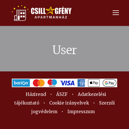
User
Házirend
•
ÁSZF
•
Adatkezelési
tájékoztató
•
Cookie irányelvek
•
Szerzői
jogvédelem
•
Impresszum